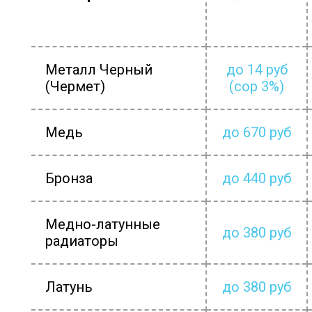
Металл Черный
до 14 руб
(Чермет)
(сор 3%)
Медь
до 670 руб
Бронза
до 440 руб
Медно-латунные
до 380 руб
радиаторы
Латунь
до 380 руб