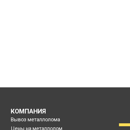
К ВАМ ОТПРАВЛЯЕТСЯ
МАШИНА, ЛИБО ВЫ
ПРИВОЗИТЕ МЕТАЛЛ
САМИ
ПРИ НЕОБХОДИМОСТИ
ЗАКЛЮЧАЕМ ДОГОВОР
КОМПАНИЯ
Вывоз металлолома
Цены на металлолом