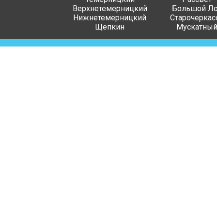
Верхнетемерницкий
Большой Ло
Нижнетемерницкий
Старочеркас
Щепкин
Мускатны