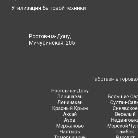
Утилизация бытовой техники
Ростов-на-Дону,
Мичуринская, 205
Работаем в города
Ростов-на-Дону
Ленинаван
Большие Са
Ленинакан
Султан-Сал
Красный Крым
Синявское
Аксай
Весёлый
Азов
Недвиговк
Мержаново
Морской Чул
Чалтырь
Самбек
Темерницкий
Рассвет